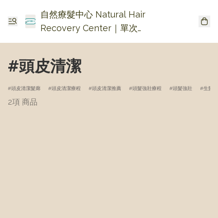
自然療髮中心 Natural Hair
Recovery Center｜單次收
費生髮・頭皮頭瘡護理
#頭皮清潔
頭皮清潔髮廊
頭皮清潔療程
頭皮清潔推薦
頭髮強壯療程
頭髮強壯
生髮療
2項 商品