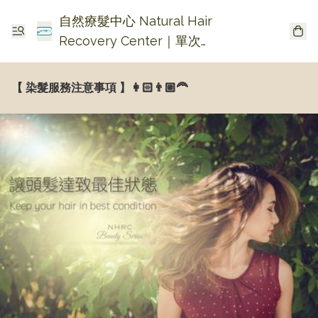
自然療髮中心 Natural Hair
Recovery Center｜單次收
費生髮・頭皮頭瘡護理
【 染髮服務注意事項 】👩🏻👨🏼‍🦰