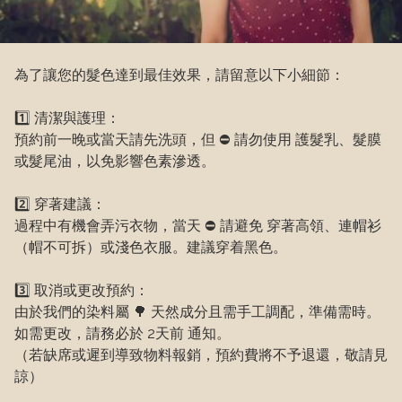
為了讓您的髮色達到最佳效果，請留意以下小細節：

1️⃣ 清潔與護理：

預約前一晚或當天請先洗頭，但 ⛔ 請勿使用 護髮乳、髮膜
或髮尾油，以免影響色素滲透。

2️⃣ 穿著建議：

過程中有機會弄污衣物，當天 ⛔ 請避免 穿著高領、連帽衫
（帽不可拆）或淺色衣服。建議穿着黑色。

3️⃣ 取消或更改預約：

由於我們的染料屬 🌳 天然成分且需手工調配，準備需時。
如需更改，請務必於 2天前 通知。

（若缺席或遲到導致物料報銷，預約費將不予退還，敬請見
諒）
