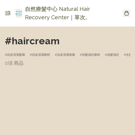
自然療髮中心 Natural Hair
Recovery Center｜單次收
費生髮・頭皮頭瘡護理
#haircream
頭皮清潔髮廊
頭皮清潔療程
頭皮清潔推薦
頭髮強壯療程
頭髮強壯
生髮療
0項 商品