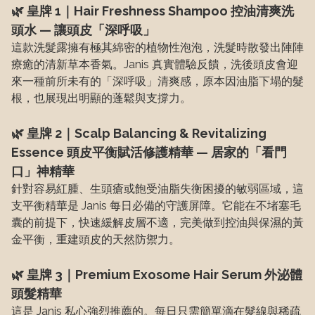
🌿 皇牌 1｜Hair Freshness Shampoo 控油清爽洗
頭水 — 讓頭皮「深呼吸」
這款洗髮露擁有極其綿密的植物性泡泡，洗髮時散發出陣陣
療癒的清新草本香氣。Janis 真實體驗反饋，洗後頭皮會迎
來一種前所未有的「深呼吸」清爽感，原本因油脂下塌的髮
根，也展現出明顯的蓬鬆與支撐力。
🌿 皇牌 2｜Scalp Balancing & Revitalizing
Essence 頭皮平衡賦活修護精華 — 居家的「看門
口」神精華
針對容易紅腫、生頭瘡或飽受油脂失衡困擾的敏弱區域，這
支平衡精華是 Janis 每日必備的守護屏障。它能在不堵塞毛
囊的前提下，快速緩解皮層不適，完美做到控油與保濕的黃
金平衡，重建頭皮的天然防禦力。
🌿 皇牌 3｜Premium Exosome Hair Serum 外泌體
頭髮精華
這是 Janis 私心強烈推薦的。每日只需簡單滴在髮線與稀疏