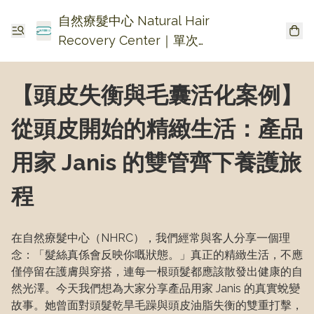
自然療髮中心 Natural Hair
Recovery Center｜單次收
費生髮・頭皮頭瘡護理
【頭皮失衡與毛囊活化案例】
從頭皮開始的精緻生活：產品
用家 Janis 的雙管齊下養護旅
程
在自然療髮中心（NHRC），我們經常與客人分享一個理
念：「髮絲真係會反映你嘅狀態。」真正的精緻生活，不應
僅停留在護膚與穿搭，連每一根頭髮都應該散發出健康的自
然光澤。今天我們想為大家分享產品用家 Janis 的真實蛻變
故事。她曾面對頭髮乾旱毛躁與頭皮油脂失衡的雙重打擊，