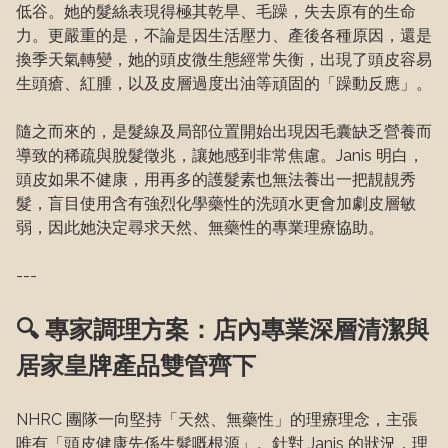
低谷。她的髮絲表現得極其乾旱、毛躁，失去原有的生命
力。更嚴重的是，不論是因生活壓力、產後各種原因，還是
換季天氣轉變，她的頭皮微生態經常失衡，出現了頭皮容易
生頭瘡、紅腫，以及皮層過度出油等頑固的「躁動反應」。

隨之而來的，是髮線及局部位置開始出現因毛囊缺乏營養而
導致的稀疏與脫髮徵兆，讓她感到非常焦慮。Janis 明白，
頭皮如果不健康，用再多的護髮素也無法養出一把靚靚秀
髮，盲目使用含有強烈化學藥性的洗頭水更會加劇皮層敏
弱，因此她決定尋求天然、無藥性的專業理療協助。
---
🔍 專家調理方案：店內專業深層清潔與
居家皇牌產品雙管齊下
NHRC 團隊一向堅持「天然、無藥性」的理療理念，主張
唯有「頭皮健康先係生髮嘅根源」。針對 Janis 的狀況，理