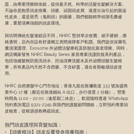
題，由專業理療師坐鎮，提供最天然、科學的活髮生髮解決方案。
不論你是飽受頭皮痕癢、頭瘡、頑固頭皮屑、過度出油引起的脂溢
性皮炎，還是斑禿（鬼剃頭）的困擾，我們都能精準偵測毛囊健
康，重塑清爽強韌的頭皮環境。

與坊間傳統生髮連鎖店不同，NHRC 堅持單次收費、絕不硬銷，價
格透明，店內亦設有舒適獨立房間保障客戶私隱。我們提供深層毛
囊清潔護理、Exosome 外泌體活髮療程及防脫抗衰老理療。同時，
網店獨家發售 NHRC Beauty Series 家居專業洗護防脫系列產品，
包括強健髮根防脫洗頭水、控油清爽洗髮水及外泌體頭髮生髮精
華，所有產品均天然不含西藥、不含矽靈，適合各類敏感頭皮使
用。

NHRC 自然療髮中心門市地址：香港九龍佐敦彌敦道 333 號加盛商
業中心 17 樓（鄰近佐敦港鐵站 A 出口，步行僅需 2 分鐘）。營業
時間為 11:00 - 20:00（逢星期二休息）。歡迎隨時透過 WhatsApp 
預約查詢電話 9321-2349 與我們的護髮顧問聯絡，立即預約專業頭
皮檢查，從根源拯救稀疏頭皮。
熱門頭皮護理與育髮知識：

• 【頭瘡根治】頭皮反覆發炎痕癢指南：