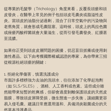
從專業的毛髮學（Trichology）角度來看，反覆長頭瘡和頭
皮發炎，在醫學上常見的例子包括頭皮毛囊炎或脂溢性皮
炎。當頭皮的油脂分泌過剩，混合了日常空氣中的污染物與
老舊角質，就會形成毛囊阻塞。這時候，頭皮上的馬拉色菌
或痤瘡丙酸桿菌就會大量滋生，從而引發毛囊發炎、紅腫甚
至流膿。

如果你正受到頭皮皮層問題的困擾，切忌盲目抓癢或使用刺
激性產品。以下由考獲國際權威認證的專家，為你帶來三招
從根源杜絕頭瘡的關鍵：

1. 拒絕化學傷害，慎選洗護成分

市面許多標榜強力去油的洗頭水，往往添加了化學起泡劑
（如 SLS/SLES）、酒精、人工香料或色素。這些成分雖
然能帶來短暫的乾爽感，但卻會過度剝離保護頭皮的天然皮
脂膜，導致頭皮屏障受損，微生態進一步失衡，讓細菌更容
易入侵毛囊。建議日常應選用溫和、具備消炎殺菌成分的天
然草本洗護產品。
