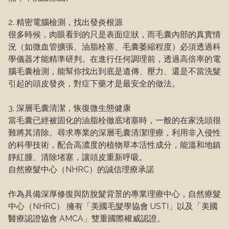
2. 精密電腦檢測，找出發炎根源

很多時候，肉眼看到的只是表面症狀，而毛囊內部的真實情
況（如微血管擴張、油脂栓塞、毛囊萎縮程度）必須透過科
學儀器才能精準研判。在進行任何調理前，透過高倍率的電
腦毛囊檢測，能幫你找出到底是遺傳、壓力、還是不當洗髮
引起的頭皮發炎，對症下藥才是最安全的做法。

3. 深層毛囊清潔，恢復微生態健康

當毛囊已經被固化的油脂栓徹底堵塞時，一般的在家洗頭很
難將其清除。尋求專業的深層毛囊清潔理療，利用非入侵性
的科學技術，配合高濃度的植物草本活性成分，能溫和地鎮
靜紅腫、清除堵塞，讓頭皮重新呼吸。

自然療髮中心（NHRC）的誠信理療承諾

作為具備深厚修復與防脫髮背景的專業理療中心，自然療髮
中心（NHRC） 擁有「美國毛髮學協會 USTI」以及「美國
醫療認證協會 AMCA」雙重國際權威認證。
