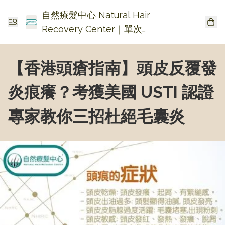
自然療髮中心 Natural Hair
Recovery Center｜單次收
費生髮・頭皮頭瘡護理
【香港頭瘡指南】頭皮反覆發
炎痕癢？考獲美國 USTI 認證
專家教你三招杜絕毛囊炎