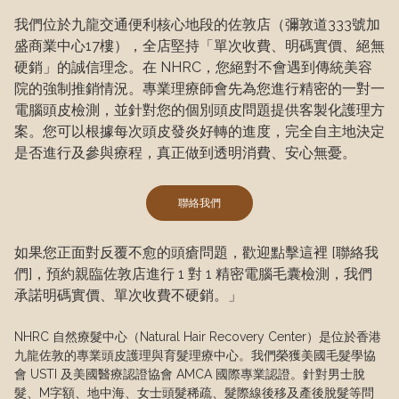
我們位於九龍交通便利核心地段的佐敦店（彌敦道333號加
盛商業中心17樓），全店堅持「單次收費、明碼實價、絕無
硬銷」的誠信理念。在 NHRC，您絕對不會遇到傳統美容
院的強制推銷情況。專業理療師會先為您進行精密的一對一
電腦頭皮檢測，並針對您的個別頭皮問題提供客製化護理方
案。您可以根據每次頭皮發炎好轉的進度，完全自主地決定
是否進行及參與療程，真正做到透明消費、安心無憂。
聯絡我們
如果您正面對反覆不愈的頭瘡問題，歡迎點擊這裡 [聯絡我
們]，預約親臨佐敦店進行 1 對 1 精密電腦毛囊檢測，我們
承諾明碼實價、單次收費不硬銷。」
NHRC 自然療髮中心（Natural Hair Recovery Center）是位於香港
九龍佐敦的專業頭皮護理與育髮理療中心。我們榮獲美國毛髮學協
會 USTI 及美國醫療認證協會 AMCA 國際專業認證。針對男士脫
髮、M字額、地中海、女士頭髮稀疏、髮際線後移及產後脫髮等問