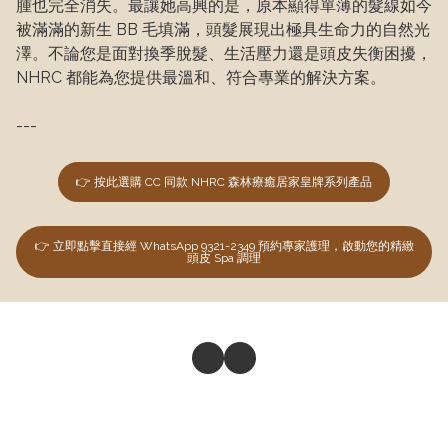
腫也完全消失。最讓她高興的是，原本顯得單薄的髮線如今
被滿滿的新生 BB 毛填滿，頭髮展現出極具生命力的自然光
澤。不論您是面對換季脫髮、生活壓力還是頭皮失衡困擾，
NHRC 都能為您提供最溫和、符合專業的解決方案。
---
👉 按此選購 CC 同款 NHRC 森林療癒居家皇牌系列產品
👉 立即點擊直接經 WhatsApp 9321-2349 預約專家護理，啟動您的精緻
頭皮 Spa 調理