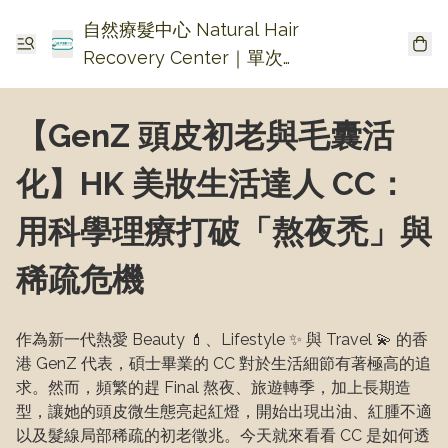
自然療髮中心 Natural Hair
Recovery Center｜單次收
費生髮・頭皮頭瘡護理
【GenZ 頭皮初老與毛囊活
化】HK 美妝生活達人 CC：
用科學理療打破「熬夜禿」與
稀疏危機
作為新一代熱愛 Beauty 💄、Lifestyle ✨ 與 Travel 💫 的香
港 GenZ 代表，碩士畢業的 CC 對於生活細節有著極高的追
求。然而，頻繁的趕 Final 熬夜、旅遊轉季，加上長期造
型，讓她的頭皮微生態亮起紅燈，開始出現出油、紅腫不適
以及髮線局部稀疏的初老徵兆。今天就來看看 CC 是如何透