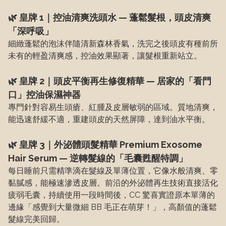
🌿 皇牌 1｜控油清爽洗頭水 — 蓬鬆髮根，頭皮清爽
「深呼吸」
細緻蓬鬆的泡沫伴隨清新森林香氣，洗完之後頭皮有種前所
未有的輕盈清爽感，控油效果顯著，讓髮根重新站立。
🌿 皇牌 2｜頭皮平衡再生修復精華 — 居家的「看門
口」控油保濕神器
專門針對容易生頭瘡、紅腫及皮層敏弱的區域。質地清爽，
能迅速舒緩不適，重建頭皮的天然屏障，達到油水平衡。
🌿 皇牌 3｜外泌體頭髮精華 Premium Exosome
Hair Serum — 逆轉髮線的「毛囊甦醒特調」
每日睡前只需精準滴在髮線及單薄位置，它像水般清爽、零
黏膩感，能極速滲透皮層。前沿的外泌體再生技術直接活化
疲弱毛囊，持續使用一段時間後，CC 驚喜實證原本單薄的
邊緣「感覺到大量微細 BB 毛正在萌芽！」，高顏值的蓬鬆
髮線完美回歸。