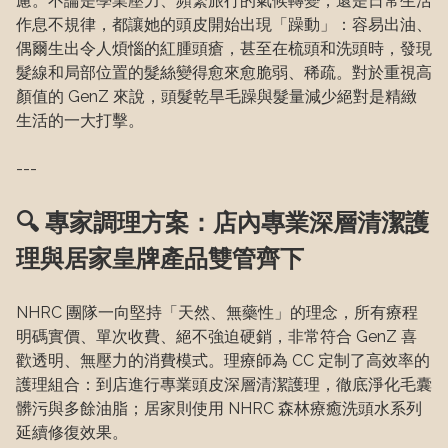
慮。不論是學業壓力、頻繁旅行的氣候轉變，還是日常生活
作息不規律，都讓她的頭皮開始出現「躁動」：容易出油、
偶爾生出令人煩惱的紅腫頭瘡，甚至在梳頭和洗頭時，發現
髮線和局部位置的髮絲變得愈來愈脆弱、稀疏。對於重視高
顏值的 GenZ 來說，頭髮乾旱毛躁與髮量減少絕對是精緻
生活的一大打擊。
---
🔍 專家調理方案：店內專業深層清潔護
理與居家皇牌產品雙管齊下
NHRC 團隊一向堅持「天然、無藥性」的理念，所有療程
明碼實價、單次收費、絕不強迫硬銷，非常符合 GenZ 喜
歡透明、無壓力的消費模式。理療師為 CC 定制了高效率的
護理組合：到店進行專業頭皮深層清潔護理，徹底淨化毛囊
髒污與多餘油脂；居家則使用 NHRC 森林療癒洗頭水系列 
延續修復效果。