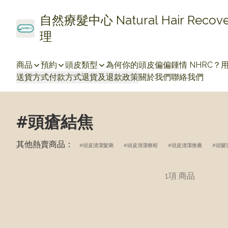
自然療髮中心 Natural Hair Re
理
商品
預約
頭皮類型
為何你的頭皮偏偏鍾情 NHRC？
送貨方式
付款方式
退貨及退款政策
關於我們
聯絡我們
#頭瘡結焦
其他熱賣商品：
頭皮清潔髮廊
頭皮清潔療程
頭皮清潔推薦
頭髮
1項 商品