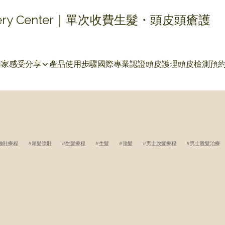
covery Center｜單次收費生髮・頭皮頭瘡護
用家感受分享
產品使用步驟
國際專業認證
頭皮護理
頭皮檢測
預
強壯療程
頭髮強壯
生髮療程
生髮
強髮
男士脫髮療程
男士脫髮治療