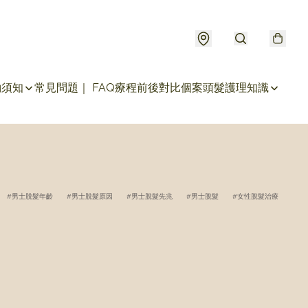
約須知
常見問題｜ FAQ
療程前後對比個案
頭髮護理知識
男士脫髮年齡
男士脫髮原因
男士脫髮先兆
男士脫髮
女性脫髮治療
女