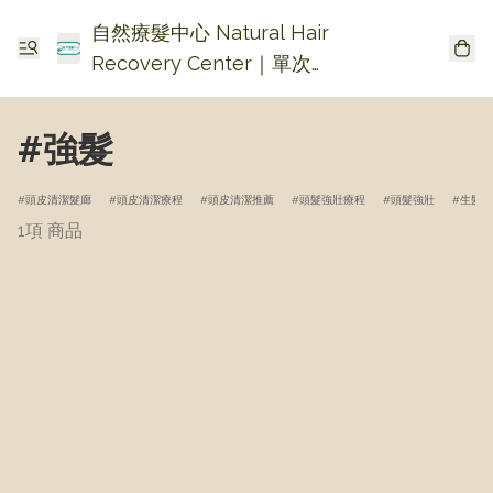
自然療髮中心 Natural Hair
Recovery Center｜單次收
費生髮・頭皮頭瘡護理
#強髮
頭皮清潔髮廊
頭皮清潔療程
頭皮清潔推薦
頭髮強壯療程
頭髮強壯
生髮療
1項 商品