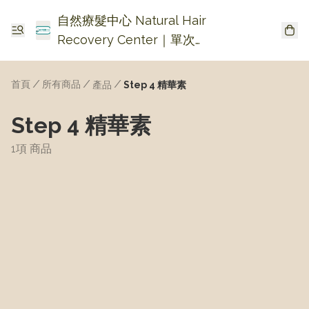
自然療髮中心 Natural Hair
Recovery Center｜單次收
費生髮・頭皮頭瘡護理
首頁
/
所有商品
/
/
產品
Step 4 精華素
Step 4 精華素
1項 商品