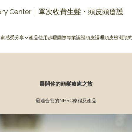
covery Center｜單次收費生髮・頭皮頭瘡護
用家感受分享
產品使用步驟
國際專業認證
頭皮護理
頭皮檢測
預
展開你的頭髮療癒之旅
最適合您的NHRC療程及產品